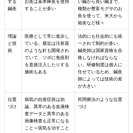
する
お灸は基本棒灸を使用
い鍼から長い鍼まで、
鍼灸
することが多い
種類が豊富モグサのお
灸を使って、米大から
箱灸など様々
理論
医療として常に進歩し
法的にも社会的にも統
と技
ている。最近は注射器
一されて制約が多い。
術
のような針も開発され
鍼灸師は国家資格を合
ていて、ツボに免疫剤
格しなければならな
を直接注入したりする
い。研修制度は個人に
施術もある
任せているため、鍼灸
師によっては技術の差
が大きい
位置
病気の自覚症状は勿
民間療法のような位置
づけ
論、異常のある血液検
づけ
査データと異常のある
画像検査も正常になる
こと＝病気を治すこと