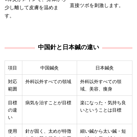
直接ツボを刺激します。
少し離して皮膚を温めま
す。
中国針と日本鍼の違い
項目
中国鍼灸
日本鍼灸
対応
外科以外すべての領域
外科以外すべての領
範囲
域、美容、痩身
目標
病気を治すことが目標
楽になった・気持ち良
の違
いということは目標
い
使用
針が固く、太めが特徴
細い鍼から太い鍼・短