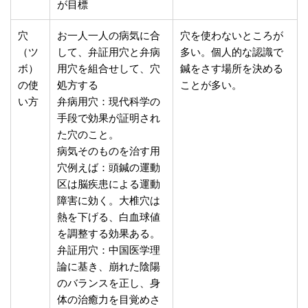
が目標
穴
お一人一人の病気に合
穴を使わないところが
（ツ
して、弁証用穴と弁病
多い。個人的な認識で
ボ）
用穴を組合せして、穴
鍼をさす場所を決める
の使
処方する
ことが多い。
い方
弁病用穴：現代科学の
手段で効果が証明され
た穴のこと。
病気そのものを治す用
穴例えば：頭鍼の運動
区は脳疾患による運動
障害に効く。大椎穴は
熱を下げる、白血球値
を調整する効果ある。
弁証用穴：中国医学理
論に基き、崩れた陰陽
のバランスを正し、身
体の治癒力を目覚めさ