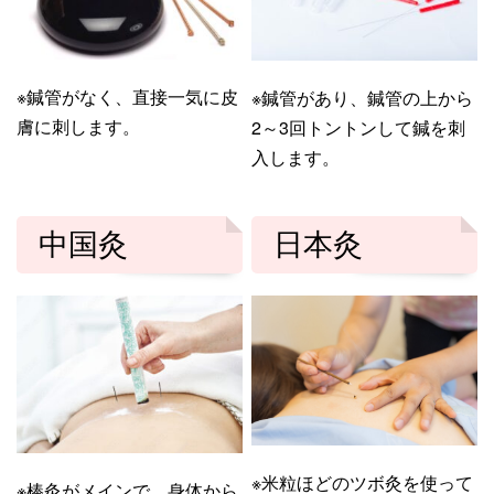
※鍼管がなく、直接一気に皮
※鍼管があり、鍼管の上から
膚に刺します。
2～3回トントンして鍼を刺
入します。
中国灸
日本灸
※米粒ほどのツボ灸を使って
※棒灸がメインで、身体から